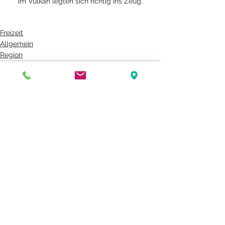
im Vulkan legten sich richtig ins Zeug.
Freizeit
Allgemein
Region
Alle ansehen
Aktuelle Beiträge