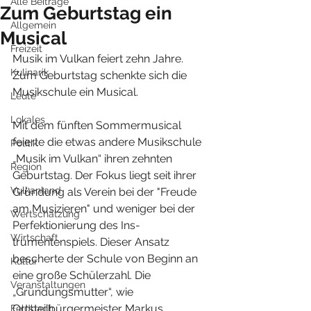
Alle Beiträge
Zum Geburtstag ein
Allgemein
Musical
Freizeit
Musik im Vulkan feiert zehn Jahre. 
Kulinarik
Zum Geburtstag schenkte sich die 
Musikschule ein Musical.
Leute
Lokales
Mit dem fünften Sommermusical 
feierte die etwas andere Musikschule 
Politik
„Musik im Vulkan“ ihren zehnten 
Region
Geburtstag. Der Fokus liegt seit ihrer 
Vulkanland
Gründung als Verein bei der "Freude 
am Musizieren" und weniger bei der 
Wertschätzung
Perfektionierung des Ins-
Wirtschaft
trumentenspiels. Dieser Ansatz 
bescherte der Schule von Beginn an 
Kultur
eine große Schülerzahl. Die 
Veranstaltungen
„Gründungsmutter“, wie 
Ortsteilbürgermeister Markus 
Feldbach