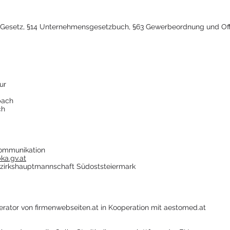
 Gesetz, §14 Unternehmensgesetzbuch, §63 Gewerbeordnung und Offe
ur
bach
ch
ommunikation
ka.gv.at
zirkshauptmannschaft Südoststeiermark
erator von firmenwebseiten.at in Kooperation mit aestomed.at