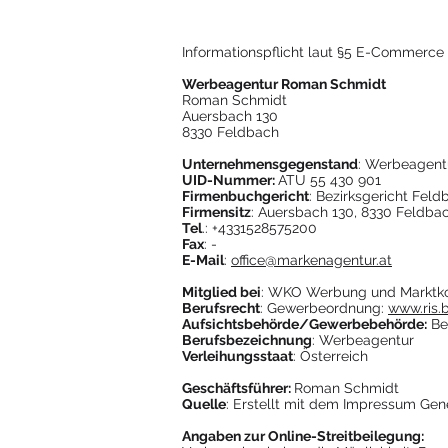
Informationspflicht laut §5 E-Commerce
Werbeagentur Roman Schmidt
Roman Schmidt
Auersbach 130
8330 Feldbach
Unternehmensgegenstand
: Werbeagent
UID-Nummer:
ATU 55 430 901
Firmenbuchgericht
: Bezirksgericht Feld
Firmensitz
: Auersbach 130, 8330 Feldba
Tel
.: +4331528575200
Fax
: -
E-Mail
:
office@markenagentur.at
Mitglied bei
: WKO Werbung und Marktk
Berufsrecht
: Gewerbeordnung:
www.ris.b
Aufsichtsbehörde/Gewerbebehörde:
Be
Berufsbezeichnung
: Werbeagentur
Verleihungsstaat
: Österreich
Geschäftsführer:
Roman Schmidt
Quelle
: Erstellt mit dem Impressum Gen
Angaben zur Online-Streitbeilegung: