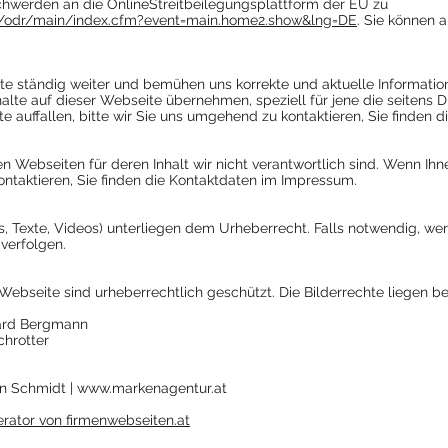
chwerden an die OnlineStreitbeilegungsplattform der EU zu
s/odr/main/index.cfm?event=main.home2.show&lng=DE
. Sie können 
te ständig weiter und bemühen uns korrekte und aktuelle Information
halte auf dieser Webseite übernehmen, speziell für jene die seitens Dri
e auffallen, bitte wir Sie uns umgehend zu kontaktieren, Sie finden
 Webseiten für deren Inhalt wir nicht verantwortlich sind. Wenn Ihn
 kontaktieren, Sie finden die Kontaktdaten im Impressum.
tos, Texte, Videos) unterliegen dem Urheberrecht. Falls notwendig, w
 verfolgen.
r Webseite sind urheberrechtlich geschützt. Die Bilderrechte liegen 
ard Bergmann
chrotter
n Schmidt |
www.markenagentur.at
ator von firmenwebseiten.at