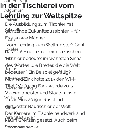
Alle Beiträge
In der Tischlerei vom
Allgemein
Lehrling zur Weltspitze
Freizeit
Die Ausbildung zum Tischler hat 
Kulinarik
glänzende Zukunftsaussichten – für 
Frauen wie Männer.
Leute
 Vom Lehrling zum Weltmeister? Geht 
Lokales
das? Ja! Eine Lehre beim steirischen 
Tischler bedeutet im wahrsten Sinne 
Politik
des Wortes „die Bretter, die die Welt 
Region
bedeuten“. Ein Beispiel gefällig? 
Vulkanland
Manfred Zink holte 2015 den WM-
Titel, Wolfgang Fank wurde 2013 
Wertschätzung
Vizeweltmeister und Staatsmeister 
Wirtschaft
Julian Fink 2019 in Russland 
drittbester Bautischler der Welt.
Kultur
Der Karriere im Tischlerhandwerk sind 
Veranstaltungen
kaum Grenzen gesetzt. Auch beim 
vergangenen 59. 
Feldbach