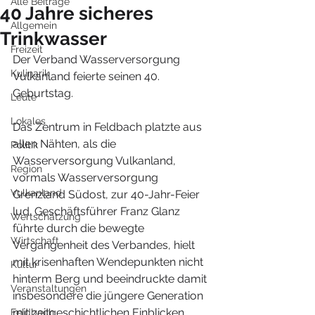
Alle Beiträge
40 Jahre sicheres
Allgemein
Trinkwasser
Freizeit
Der Verband Wasserversorgung 
Kulinarik
Vulkanland feierte seinen 40. 
Geburtstag.
Leute
Lokales
Das Zentrum in Feldbach platzte aus 
allen Nähten, als die 
Politik
Wasserversorgung Vulkanland, 
Region
vormals Wasserversorgung 
Vulkanland
Grenzland Südost, zur 40-Jahr-Feier 
lud. Geschäftsführer Franz Glanz 
Wertschätzung
führte durch die bewegte 
Wirtschaft
Vergangenheit des Verbandes, hielt 
mit krisenhaften Wendepunkten nicht 
Kultur
hinterm Berg und beeindruckte damit 
Veranstaltungen
insbesondere die jüngere Generation 
mit zeitgeschichtlichen Einblicken. 
Feldbach