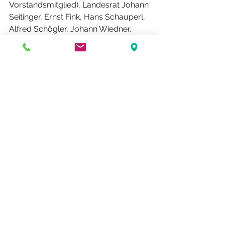
Vorstandsmitglied), Landesrat Johann 
Seitinger, Ernst Fink, Hans Schauperl, 
Alfred Schögler, Johann Wiedner, 
Bernhard Machatsch, Heimo 
Stadlbauer, Gunther Suette, Hilmar 
Zetinigg, Franz Stössl, Alois Bernhart, 
Ernst Fabiani, Adolf Haluschan, 
Helmut Kahler-Ullepitsch, Manfred 
Kanatschnig, Helmut Krasser, 
Willibald Boder, Dieter Depisch, 
Gerhard Eibl, Walter Deutsch, Ernst 
Lugitsch, Hatto Walten, Horst 
Senekowitsch.
Allgemein
Lokales
Politik