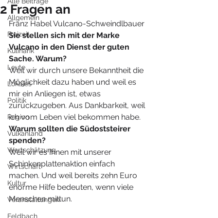
Alle Beiträge
2 Fragen an
Allgemein
Franz Habel Vulcano-Schweindlbauer
Freizeit
Sie stellen sich mit der Marke 
Vulcano in den Dienst der guten 
Kulinarik
Sache. Warum?
Leute
Weil wir durch unsere Bekanntheit die 
Möglichkeit dazu haben und weil es 
Lokales
mir ein Anliegen ist, etwas 
Politik
zurückzugeben. Aus Dankbarkeit, weil 
ich vom Leben viel bekommen habe.
Region
Warum sollten die Südoststeirer 
Vulkanland
spenden?
Wertschätzung
Weil wir es Ihnen mit unserer 
Schinkenplattenaktion einfach 
Wirtschaft
machen. Und weil bereits zehn Euro 
Kultur
enorme Hilfe bedeuten, wenn viele 
Menschen mittun.
Veranstaltungen
Feldbach