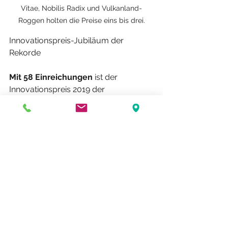
Vitae, Nobilis Radix und Vulkanland-
Roggen holten die Preise eins bis drei.
Innovationspreis-Jubiläum der 
Rekorde
Mit 58 Einreichungen
 ist der 
Innovationspreis 2019 der 
erfolgreichste der 15jährigen 
Geschichte. Insgesamt wurden in den 
drei Kategorien und damit insgesamt 
45 Verleihungen seit Auslobung des 
Regionspreises 763 Projekte 
eingereicht. 2019 gibt es auch einen 
Auszeichnungsrekord: 39 Preise 
regnete es für Top-Projekte des 
Vulkanlandes. Insgesamt 25.800 Euro 
an Preisgeld wurden 2019 an die 
Sieger ausgeschüttet. Weitere Infos 