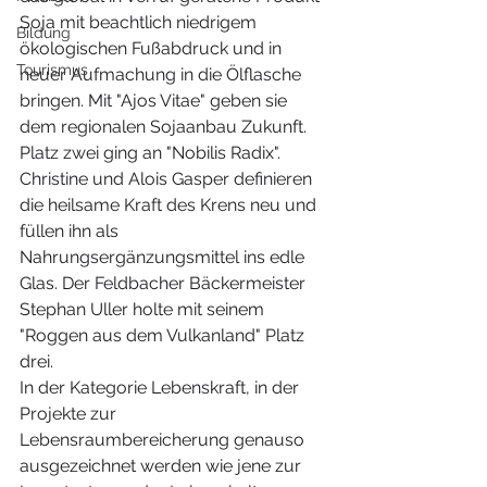
Soja mit beachtlich niedrigem 
Bildung
ökologischen Fußabdruck und in 
Tourismus
neuer Aufmachung in die Ölflasche 
bringen. Mit "Ajos Vitae" geben sie 
dem regionalen Sojaanbau Zukunft.
Platz zwei ging an "Nobilis Radix". 
Christine und Alois Gasper definieren 
die heilsame Kraft des Krens neu und 
füllen ihn als 
Nahrungsergänzungsmittel ins edle 
Glas. Der Feldbacher Bäckermeister 
Stephan Uller holte mit seinem 
"Roggen aus dem Vulkanland" Platz 
drei.
In der Kategorie Lebenskraft, in der 
Projekte zur 
Lebensraumbereicherung genauso 
ausgezeichnet werden wie jene zur 