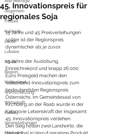
Alle Beiträge
45. Innovationspreis für
Allgemein
regionales Soja
Freizeit
Kulinarik
15 Jahre und 45 Preisverleihungen 
später ist der Regionspreis 
Leute
dynamischer als je zuvor.
Lokales
15 Jahre der Auslobung, 
Politik
Einreichrekord und knapp 26.000 
Region
Euro Preisgeld machen den 
Vulkanland
Vulkanland-Innovationspreis zum 
bedeutendsten Regionspreis 
Wertschätzung
Österreichs. Im Gemeindesaal von 
Wirtschaft
Kirchberg an der Raab wurde in der 
Kategorie Lebenskraft der insgesamt 
Kultur
45. Innovationspreis verliehen.
Veranstaltungen
Den Sieg holten zwei Landwirte, die 
das global in Verruf geratene Produkt 
Feldbach